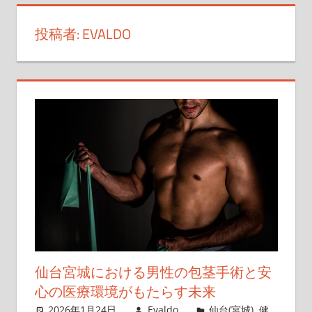
な
投稿者:
EVALDO
た
の
た
め
の
手
術
ガ
イ
ド。
仙台宮城における男性の包茎手術と安
心の医療環境がもたらす未来
2026年1月24日
Evaldo
仙台(宮城)
,
健