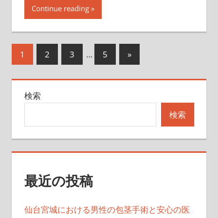
Continue reading
投
次
1
2
3
…
5
»
の
稿
記
の
検索
事
ペ
検索
ー
ジ
送
最近の投稿
り
仙台宮城における男性の包茎手術と安心の医