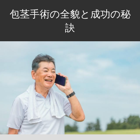
コ
包茎手術の全貌と成功の秘
ン
テ
訣
ン
自
ツ
信
へ
と
ス
快
キ
適
ッ
さ
プ
を
手
に
入
れ
る、
あ