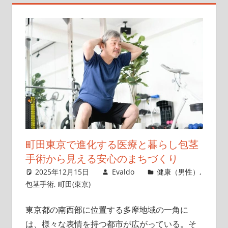
な
た
の
た
め
の
手
術
ガ
イ
ド。
町田東京で進化する医療と暮らし包茎
手術から見える安心のまちづくり
2025年12月15日
Evaldo
健康（男性）
,
包茎手術
,
町田(東京)
東京都の南西部に位置する多摩地域の一角に
は、様々な表情を持つ都市が広がっている。
そ