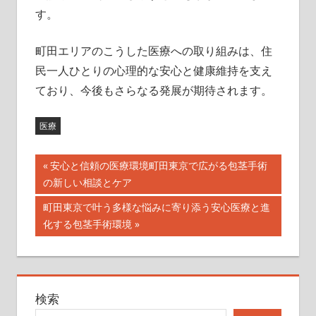
す。
町田エリアのこうした医療への取り組みは、住
民一人ひとりの心理的な安心と健康維持を支え
ており、今後もさらなる発展が期待されます。
医療
投
前
安心と信頼の医療環境町田東京で広がる包茎手術
の
の新しい相談とケア
稿
記
次
町田東京で叶う多様な悩みに寄り添う安心医療と進
ナ
事:
の
化する包茎手術環境
記
ビ
事:
ゲ
検索
ー