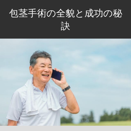
コ
包茎手術の全貌と成功の秘
ン
テ
訣
ン
自
ツ
信
へ
と
ス
快
キ
適
ッ
さ
プ
を
手
に
入
れ
る、
あ