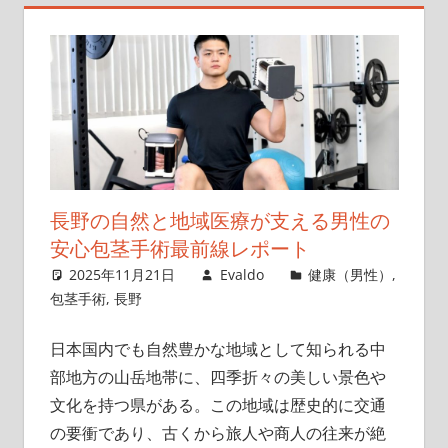
な
た
の
た
め
の
手
術
長野の自然と地域医療が支える男性の
ガ
安心包茎手術最前線レポート
イ
2025年11月21日
Evaldo
健康（男性）
,
ド。
包茎手術
,
長野
日本国内でも自然豊かな地域として知られる中
部地方の山岳地帯に、四季折々の美しい景色や
文化を持つ県がある。
この地域は歴史的に交通
の要衝であり、古くから旅人や商人の往来が絶