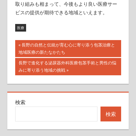
取り組みも相まって、今後もより良い医療サー
ビスの提供が期待できる地域といえます。
医療
投
前
長野の自然と伝統が育む心に寄り添う包茎治療と
の
地域医療の新たなかたち
稿
記
次
長野で進化する泌尿器外科医療包茎手術と男性の悩
ナ
事:
の
みに寄り添う地域の挑戦
記
ビ
事:
ゲ
検索
ー
検索
シ
ョ