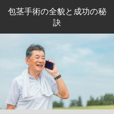
コ
包茎手術の全貌と成功の秘
ン
テ
訣
ン
自
ツ
信
へ
と
ス
快
キ
適
ッ
さ
プ
を
手
に
入
れ
る、
あ